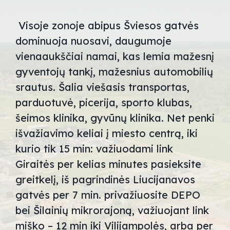
Visoje zonoje abipus Šviesos gatvės
dominuoja nuosavi, daugumoje
vienaaukščiai namai, kas lemia mažesnį
gyventojų tankį, mažesnius automobilių
srautus. Šalia viešasis transportas,
parduotuvė, picerija, sporto klubas,
šeimos klinika, gyvūnų klinika. Net penki
išvažiavimo keliai į miesto centrą, iki
kurio tik 15 min: važiuodami link
Giraitės per kelias minutes pasieksite
greitkelį, iš pagrindinės Liucijanavos
gatvės per 7 min. privažiuosite DEPO
bei Šilainių mikrorajoną, važiuojant link
miško – 12 min iki Vilijampolės, arba per