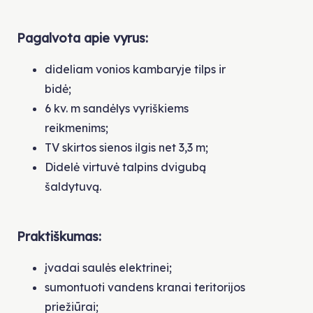
Pagalvota apie vyrus:
dideliam vonios kambaryje tilps ir
bidė;
6 kv. m sandėlys vyriškiems
reikmenims;
TV skirtos sienos ilgis net 3,3 m;
Didelė virtuvė talpins dvigubą
šaldytuvą.
Praktiškumas:
įvadai saulės elektrinei;
sumontuoti vandens kranai teritorijos
priežiūrai;