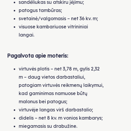
sandėliukas su atskiru įėjimu;
patogus tambūras;
svetainė/valgomasis – net 36 kv. m;
visuose kambariuose vitrininiai
langai.
Pagalvota apie moteris:
virtuvės plotis – net 3,78 m, gylis 2,32
m – daug vietos darbastaliui,
patogiam virtuvės reikmenų laikymui,
kad gaminimas namuose būtų
malonus bei patogus;
virtuvėje langas virš darbastalio;
didelis – net 8 kv. m vonios kambarys;
miegamasis su drabužine.