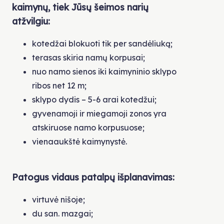
kaimynų, tiek Jūsų šeimos narių
atžvilgiu:
kotedžai blokuoti tik per sandėliuką;
terasas skiria namų korpusai;
nuo namo sienos iki kaimyninio sklypo
ribos net 12 m;
sklypo dydis – 5-6 arai kotedžui;
gyvenamoji ir miegamoji zonos yra
atskiruose namo korpusuose;
vienaaukštė kaimynystė.
Patogus vidaus patalpų išplanavimas:
virtuvė nišoje;
du san. mazgai;