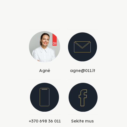
Agnė
agne@011.lt
+370 698 36 011
Sekite mus