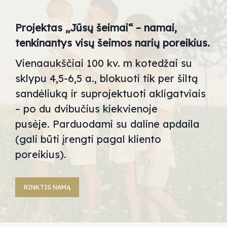
Projektas „Jūsų šeimai“ – namai,
tenkinantys visų šeimos narių poreikius.
Vienaaukščiai
100 kv. m
kotedžai su
sklypu
4,5-6,5 a.
,
blokuoti tik per šiltą
sandėliuką ir s
uprojektuoti akligatviais
– po du dvibučius kiekvienoje
pusėje.
Parduodami su daline apdaila
(gali būti įrengti pagal kliento
poreikius).
RINKTIS NAMĄ