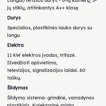
Langai/terasos durys - 6-ių kamerų, 3-
jų stiklų, atitinkantys A++ klasę
Durys
Specialios, plastikinės lauko durys su
langu
Elektra
11 kW elektros įvadas, trifazė.
Išvedžioti apšvietimo,
televizijos,
signalizacijos laidai. 60
taškų.
Šildymas
Šildymo sistema: grindinė,
vamzdynas
plastikinis. Kolektorinė spinta.